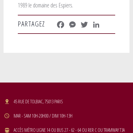
1989 le domaine des Espiers.
Facebook
Messenger
Twitter
LinkedIn
PARTAGEZ
45 RUE DE TOLBIAC, 75013 PARIS
MAR - SAM 10H-20H00 / DIM 10H-13H
ACCÈS MÉTRO LIGNE 14 OU BUS 27 - 62 - 64 OU RER C OU TRAMWAY T3A