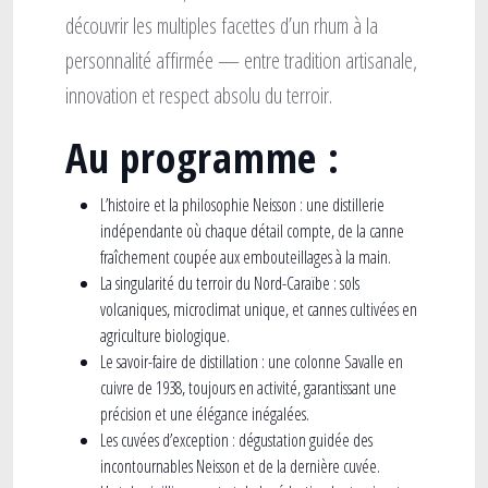
découvrir les multiples facettes d’un rhum à la
personnalité affirmée — entre tradition artisanale,
innovation et respect absolu du terroir.
Au programme :
L’histoire et la philosophie Neisson
: une distillerie
indépendante où chaque détail compte, de la canne
fraîchement coupée aux embouteillages à la main.
La singularité du terroir du Nord-Caraïbe
: sols
volcaniques, microclimat unique, et cannes cultivées en
agriculture biologique.
Le savoir-faire de distillation
: une
colonne Savalle en
cuivre de 1938
, toujours en activité, garantissant une
précision et une élégance inégalées.
Les cuvées d’exception
: dégustation guidée des
incontournables Neisson et de la dernière cuvée.