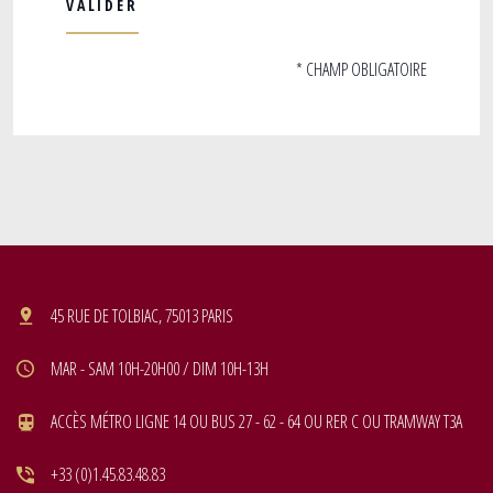
* CHAMP OBLIGATOIRE
45 RUE DE TOLBIAC, 75013 PARIS
MAR - SAM 10H-20H00 / DIM 10H-13H
ACCÈS MÉTRO LIGNE 14 OU BUS 27 - 62 - 64 OU RER C OU TRAMWAY T3A
+33 (0)1.45.83.48.83