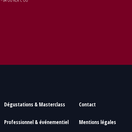
 - 64 OU RER C OU
Dégustations & Masterclass
Contact
Professionnel & événementiel
Mentions légales