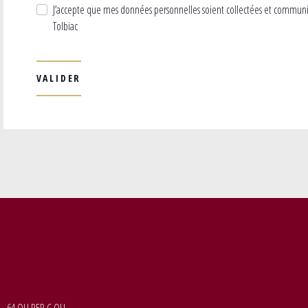
J’accepte que mes données personnelles soient collectées et commun
Tolbiac