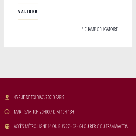
* CHAMP OBLIGATOIRE
45 RUE DE TOLBIAC, 75013 PARIS
MAR - SAM 10H-20H00 / DIM 10H-13H
ACCÈS MÉTRO LIGNE 14 OU BUS 27 - 62 - 64 OU RER C OU TRAMWAY T3A