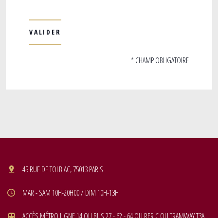
* CHAMP OBLIGATOIRE
45 RUE DE TOLBIAC, 75013 PARIS
MAR - SAM 10H-20H00 / DIM 10H-13H
ACCÈS MÉTRO LIGNE 14 OU BUS 27 - 62 - 64 OU RER C OU TRAMWAY T3A