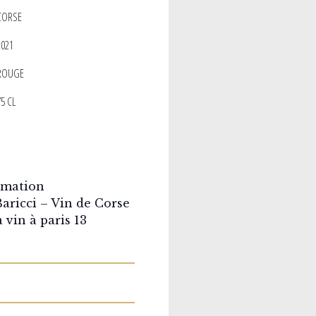
CORSE
2021
ROUGE
5 CL
rmation
aricci – Vin de Corse
 vin à paris 13