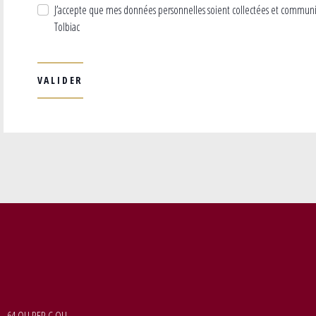
J’accepte que mes données personnelles soient collectées et commun
Tolbiac