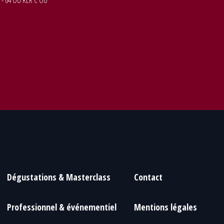
 - 64 OU RER C OU
Dégustations & Masterclass
Contact
Professionnel & événementiel
Mentions légales