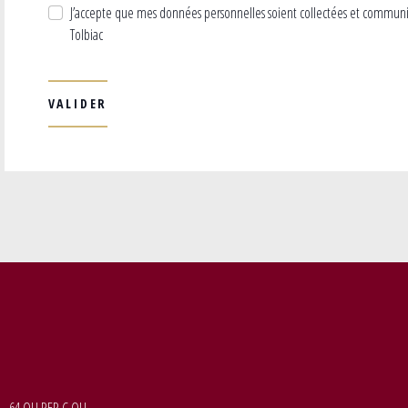
J’accepte que mes données personnelles soient collectées et commun
Tolbiac