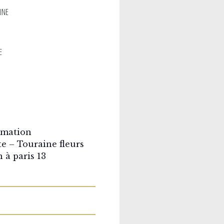
INE
E
rmation
e – Touraine fleurs
 à paris 13