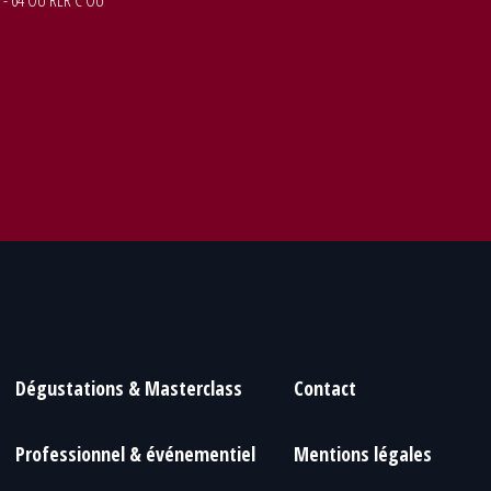
 - 64 OU RER C OU
Dégustations & Masterclass
Contact
Professionnel & événementiel
Mentions légales