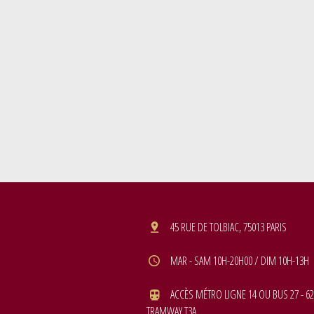
45 RUE DE TOLBIAC, 75013 PARIS
MAR - SAM 10H-20H00 / DIM 10H-13H
ACCÈS MÉTRO LIGNE 14 OU BUS 27 - 62
TRAMWAY T3A