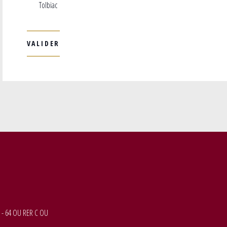
Tolbiac
 - 64 OU RER C OU