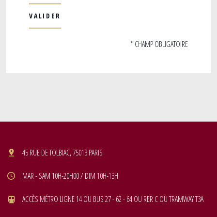
* CHAMP OBLIGATOIRE
45 RUE DE TOLBIAC, 75013 PARIS
MAR - SAM 10H-20H00 / DIM 10H-13H
ACCÈS MÉTRO LIGNE 14 OU BUS 27 - 62 - 64 OU RER C OU TRAMWAY T3A