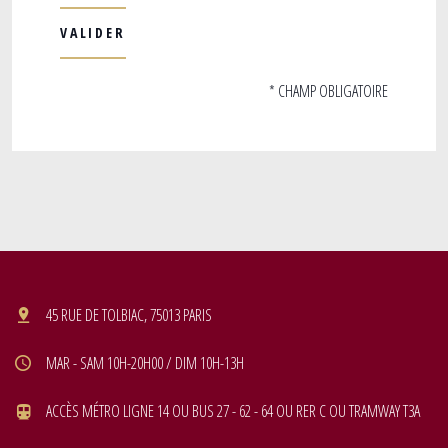
* CHAMP OBLIGATOIRE
45 RUE DE TOLBIAC, 75013 PARIS
MAR - SAM 10H-20H00 / DIM 10H-13H
ACCÈS MÉTRO LIGNE 14 OU BUS 27 - 62 - 64 OU RER C OU TRAMWAY T3A