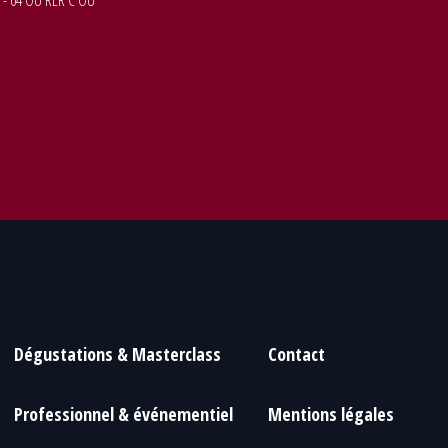
 - 64 OU RER C OU
Dégustations & Masterclass
Contact
Professionnel & événementiel
Mentions légales