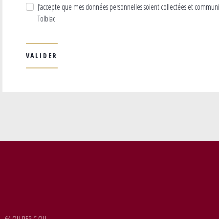
J’accepte que mes données personnelles soient collectées et commun
Tolbiac