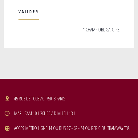
* CHAMP OBLIGATOIRE
45 RUE DE TOLBIAC, 75013 PARIS
MAR - SAM 10H-20H00 / DIM 10H-13H
ACCÈS MÉTRO LIGNE 14 OU BUS 27 - 62 - 64 OU RER C OU TRAMWAY T3A