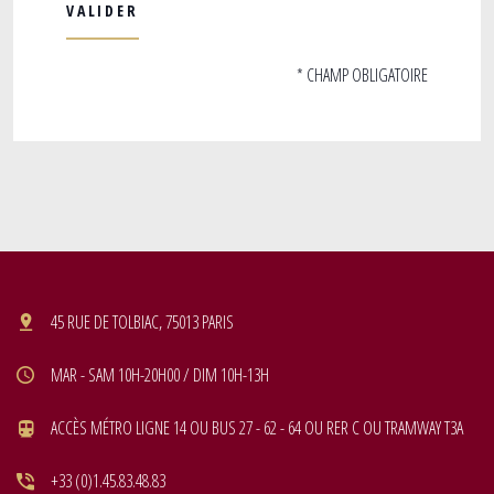
* CHAMP OBLIGATOIRE
45 RUE DE TOLBIAC, 75013 PARIS
MAR - SAM 10H-20H00 / DIM 10H-13H
ACCÈS MÉTRO LIGNE 14 OU BUS 27 - 62 - 64 OU RER C OU TRAMWAY T3A
+33 (0)1.45.83.48.83