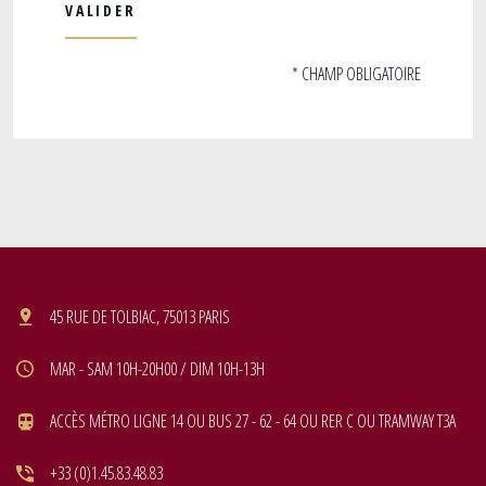
* CHAMP OBLIGATOIRE
45 RUE DE TOLBIAC, 75013 PARIS
MAR - SAM 10H-20H00 / DIM 10H-13H
ACCÈS MÉTRO LIGNE 14 OU BUS 27 - 62 - 64 OU RER C OU TRAMWAY T3A
+33 (0)1.45.83.48.83